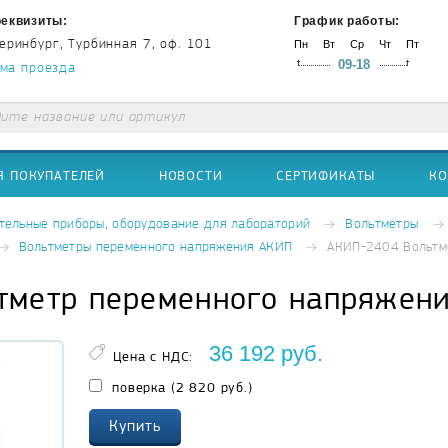
еквизиты:
График работы:
теринбург, Турбинная 7, оф. 101
Пн
Вт
Ср
Чт
Пт
09-18
ма проезда
Я ПОКУПАТЕЛЕЙ
НОВОСТИ
СЕРТИФИКАТЫ
КО
тельные приборы, оборудование для лабораторий
Вольтметры
Вольтметры переменного напряжения АКИП
АКИП-2404 Вольтм
тметр переменного напряжен
36 192
руб.
Цена с НДС:
поверка (2 820 руб.)
Купить