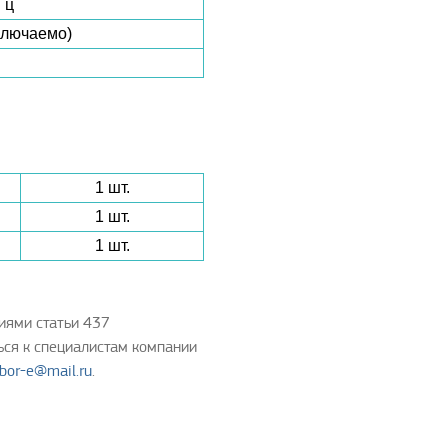
Гц
еключаемо)
1 шт.
1 шт.
1 шт.
иями статьи 437
ься к специалистам компании
ibor-e@mail.ru
.